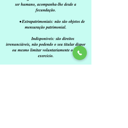
ser humano, acompanha-lhe desde a
fecundação.
• Extrapatrimoniais: não são objetos de
mensuração patrimonial.
Indisponíveis: são direitos
irrenunciáveis, não podendo o seu titular dispor
ou mesmo limitar voluntariamente o seu
exercício.
•
Perpétuos: são os direitos vitalícios que
não prescrevem.
•
Intransmissíveis: são os direitos
insuscetíveis de cessão.
•
Impenhoráveis: são os direitos não
podem ser utilizados para garantia de quaisquer
pagamentos de obrigações.
4 DISPOSIÇÃO DO CORPO