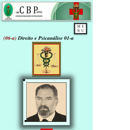
ME
NU
(06-a)
Direito e Psicanálise 01-a