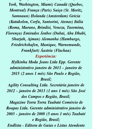
York, Washington, Miami) Canadá (Quebec,
Montreal) França (Paris) Suiça (St. Moritz,
Samnaun) Holanda (Amsterdam) Grécia
(Katakolon, Corfu, Santorini, Atenas) Itália
(Roma, Murano, Brindisi, Veneza, Taormina,
Florença) Emirados Árabes (Dubai, Abu Dhabi,
Sharjah, Ajman) Alemanha (Hamburgo,
Friedrichshafen, Munique, Warnemunde,
Frankfurt)
Áustria
(Flachau)
Experiência:
Hylkinha Moda Jeans Ltda Epp. Gerente
administrativo janeiro de 2013 - janeiro de
2015 (2 anos 1 mês) São Paulo e Região,
Brasil;
Agility Consulting Ltda. Secretária janeiro de
2012 - janeiro de 2013 (1 ano 1 mês) São José
dos Campos e Região, Brasil;
Magazine Torra Torra Taubaté Comércio de
Roupas Ltda. Gerente administrativo janeiro de
2003 - janeiro de 2008 (5 anos 1 mês) Taubaté
e Região, Brasil;
Endlista - Editora de Guias e Listas Atendente