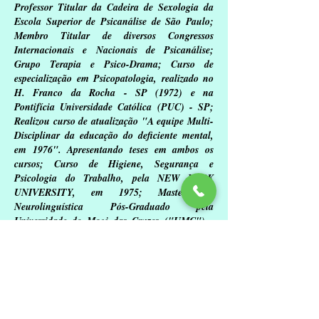
Professor Titular da Cadeira de Sexologia da
Escola Superior de Psicanálise de São Paulo;
Membro Titular de diversos Congressos
Internacionais e Nacionais de Psicanálise;
Grupo Terapia e Psico-Drama; Curso de
especialização em Psicopatologia, realizado no
H. Franco da Rocha - SP (1972) e na
Pontifícia Universidade Católica (PUC) - SP;
Realizou curso de atualização "A equipe Multi-
Disciplinar da educação do deficiente mental,
em 1976". Apresentando teses em ambos os
cursos; Curso de Higiene, Segurança e
Psicologia do Trabalho, pela NEW YORK
UNIVERSITY, em 1975; Master em
Neurolinguística
Pós-Graduado pela
Universidade de Mogi das Cruzes ("UMC") -
Terapias do Comportamento, Afeto,
Sexualidade, Regressão, Crises Emocionais;
e Consultoria em Qualidade de Vida,
Crescimento Interior e Reintegração Social.
Links relacionados:
https://insanity-dvd-